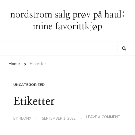
nordstrom salg prøv på haul:
mine favorittkjøp
Looking
for
Something?
Home
Etiketter
UNCATEGORIZED
Etiketter
ON
LEAVE A COMMENT
BY
REONX
SEPTEMBER 1, 2022
ETIKETT