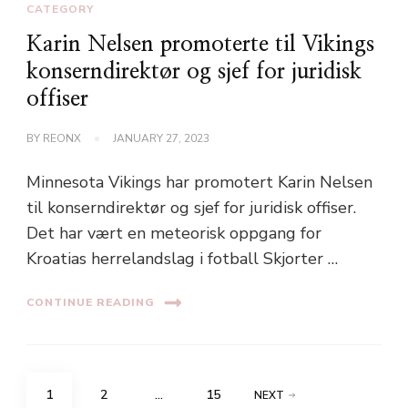
CATEGORY
Karin Nelsen promoterte til Vikings
konserndirektør og sjef for juridisk
offiser
BY
REONX
JANUARY 27, 2023
Minnesota Vikings har promotert Karin Nelsen
til konserndirektør og sjef for juridisk offiser.
Det har vært en meteorisk oppgang for
Kroatias herrelandslag i fotball Skjorter …
CONTINUE READING
Posts
PAGE
PAGE
PAGE
1
2
…
15
NEXT