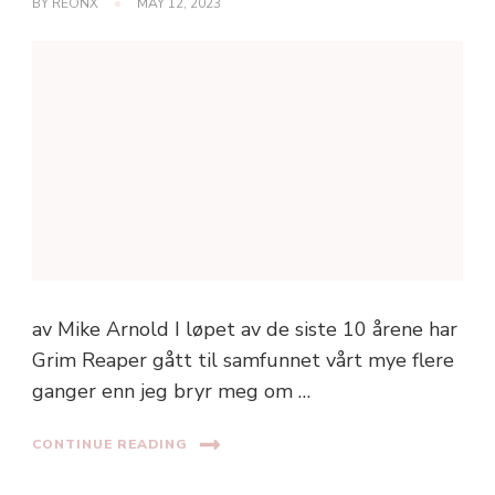
BY
REONX
MAY 12, 2023
av Mike Arnold I løpet av de siste 10 årene har
Grim Reaper gått til samfunnet vårt mye flere
ganger enn jeg bryr meg om …
CONTINUE READING