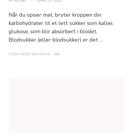
BY
REONX
APRIL 23, 2023
Når du spiser mat, bryter kroppen din
karbohydrater til et lett sukker som kalles
glukose, som blir absorbert i blodet.
Blodsukker (eller blodsukker) er det …
CONTINUE READING