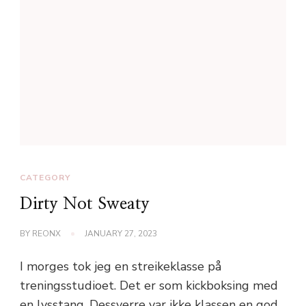
CATEGORY
Dirty Not Sweaty
BY
REONX
JANUARY 27, 2023
I morges tok jeg en streikeklasse på
treningsstudioet. Det er som kickboksing med
en lysstang. Dessverre var ikke klassen en god