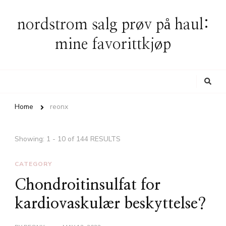
nordstrom salg prøv på haul:
mine favorittkjøp
Looking
for
Something?
Home
reonx
Showing: 1 - 10 of 144 RESULTS
CATEGORY
Chondroitinsulfat for
kardiovaskulær beskyttelse?