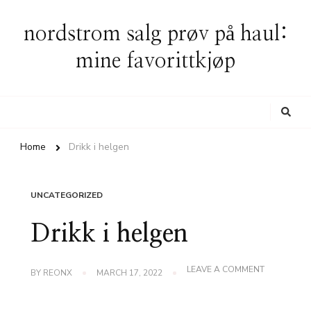
nordstrom salg prøv på haul:
mine favorittkjøp
Looking
for
Something?
Home
Drikk i helgen
UNCATEGORIZED
Drikk i helgen
ON
LEAVE A COMMENT
BY
REONX
MARCH 17, 2022
DRIKK
I
HELGEN