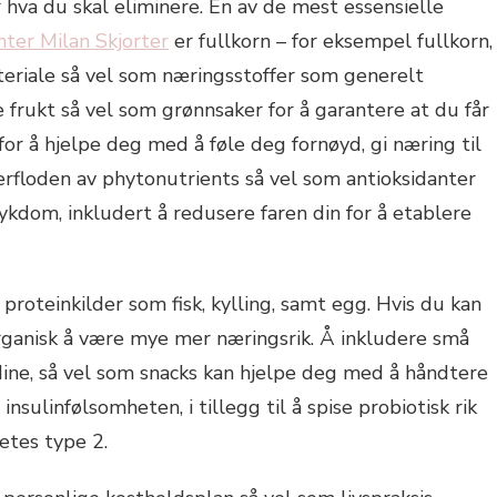
r hva du skal eliminere. En av de mest essensielle
nter Milan Skjorter
er fullkorn – for eksempel fullkorn,
ateriale så vel som næringsstoffer som generelt
 frukt så vel som grønnsaker for å garantere at du får
or å hjelpe deg med å føle deg fornøyd, gi næring til
erfloden av phytonutrients så vel som antioksidanter
ykdom, inkludert å redusere faren din for å etablere
roteinkilder som fisk, kylling, samt egg. Hvis du kan
organisk å være mye mer næringsrik. Å inkludere små
ine, så vel som snacks kan hjelpe deg med å håndtere
insulinfølsomheten, i tillegg til å spise probiotisk rik
etes type 2.