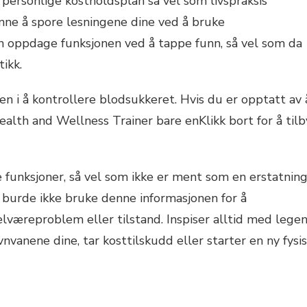
 personlige kostholdsplan så vel som livspraksis
ynne å spore lesningene dine ved å bruke
an oppdage funksjonen ved å tappe funn, så vel som da
ikk.
en i å kontrollere blodsukkeret. Hvis du er opptatt av 
Health and Wellness Trainer bare enKlikk bort for å tilb
 funksjoner, så vel som ikke er ment som en erstatnin
 burde ikke bruke denne informasjonen for å
elværeproblem eller tilstand. Inspiser alltid med lege
nvanene dine, tar kosttilskudd eller starter en ny fysi