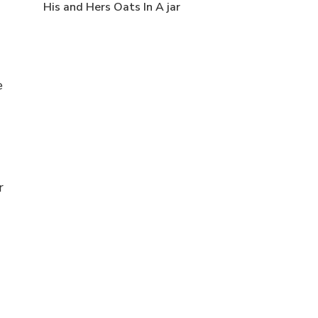
His and Hers Oats In A jar
e
r