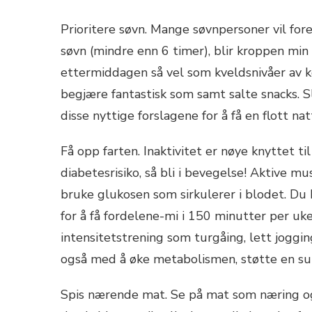
Prioritere søvn. Mange søvnpersoner vil fores
søvn (mindre enn 6 timer), blir kroppen min 
ettermiddagen så vel som kveldsnivåer av kor
begjære fantastisk som samt salte snacks. Sl
disse nyttige forslagene for å få en flott nat
Få opp farten. Inaktivitet er nøye knyttet ti
diabetesrisiko, så bli i bevegelse! Aktive mus
bruke glukosen som sirkulerer i blodet. Du k
for å få fordelene-mi i 150 minutter per 
intensitetstrening som turgåing, lett joggin
også med å øke metabolismen, støtte en su
Spis nærende mat. Se på mat som næring o