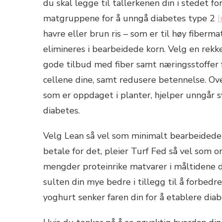
du skal legge til tallerkenen din i stedet fo
matgruppene for å unngå diabetes type 2
I
havre eller brun ris – som er til høy fiberm
elimineres i bearbeidede korn. Velg en rekke
gode tilbud med fiber samt næringsstoffer f
cellene dine, samt redusere betennelse. Ov
som er oppdaget i planter, hjelper unngår s
diabetes.
Velg Lean så vel som minimalt bearbeidede p
betale for det, pleier Turf Fed så vel som 
mengder proteinrike matvarer i måltidene d
sulten din mye bedre i tillegg til å forbedre 
yoghurt senker faren din for å etablere diab