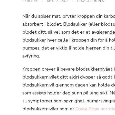
ON
BY
REONX
APRIL 23, 2023
LEAVE A COMMENT
KONT
BLOD
MED
Når du spiser mat, bryter kroppen din karbo
KOST
SÅ
absorbert i blodet. Blodsukker (eller blod
VEL
blodet ditt, så vel som det er et avgjørend
SOM
LIVSST
blodsukker hver celle i kroppen din for å h
pumpes, det er viktig å holde hjernen din ti
avfyring.
Kroppen prøver å bevare blodsukkernivået i 
blodsukkernivået ditt aldri dypper så godt l
blodsukkernivå gjennom dagen kan holde deg t
som assists holder deg sunn på lang sikt. Nå
til symptomer som søvnighet, humørsvingni
blodsukkernivåer som er
Costa Ricas herrela