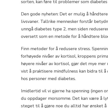
sorten, kan føre til problemer som diabete
Den gode nyheten: Det er mulig å håndtere 
livsvaner. Tallrike mennesker forstår betydni
unngå diabetes type 2, men siden reduserend
oversett som en metode for å håndtere blods
Finn metoder for å redusere stress. Spennin
forhøyede nivåer av kortisol, kroppens pri
høyere nivåer av kortisol, gjør det mye mer
vist å praktisere mindfulness kan bidra til
hos personer med diabetes.
Imidlertid vil vi gjerne ha spenning (ingen 
du oppdager morsomme. Det kan være å lytte 
steget til å gjøre noe du alltid har ønsket å 