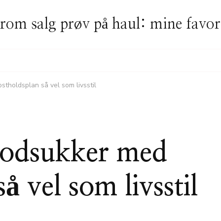
rom salg prøv på haul: mine favor
stholdsplan så vel som livsstil
blodsukker med
å vel som livsstil