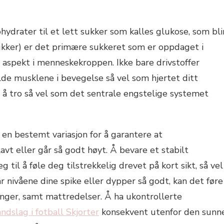
ROLLERER
SUKKER
hydrater til et lett sukker som kalles glukose, som bli
HOLDSPLAN
sukker) er det primære sukkeret som er oppdaget i
e aspekt i menneskekroppen. Ikke bare drivstoffer
IL
olde musklene i bevegelse så vel som hjertet ditt
l å tro så vel som det sentrale engstelige systemet
en bestemt variasjon for å garantere at
avt eller går så godt høyt. Å bevare et stabilt
il å føle deg tilstrekkelig drevet på kort sikt, så vel
r nivåene dine spike eller dypper så godt, kan det føre
nger, samt mattredelser. Å ha ukontrollerte
ndslag i fotball Skjorter
konsekvent utenfor den sunn