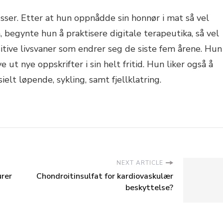
sser. Etter at hun oppnådde sin honnør i mat så vel
 begynte hun å praktisere digitale terapeutika, så vel
tive livsvaner som endrer seg de siste fem årene. Hun
e ut nye oppskrifter i sin helt fritid. Hun liker også å
ielt løpende, sykling, samt fjellklatring.
NEXT ARTICLE
urer
Chondroitinsulfat for kardiovaskulær
beskyttelse?