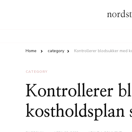
nordst
Home
category
Kontrollerer blodsukker med ko
CATEGORY
Kontrollerer 
kostholdsplan s