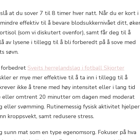
lå at du sover 7 til 8 timer hver natt. Når du er kort i
mindre effektiv til å bevare blodsukkernivået ditt, øke
tisol (som vi diskutert ovenfor), samt får deg til å
å av lysene i tillegg til å bli forberedt på å sove med
ts søvn.
l forbedret
Sveits herrelandslag i fotball Skjorter
kler er mye mer effektive til å ta inn i tillegg til å
rever ikke å trene med høy intensitet eller i lang tid
uke eller omtrent 20 minutter om dagen med moderat
g eller svømming. Rutinemessig fysisk aktivitet hjelper
nn kroppsvekt, samt redusere stress.
g sunn mat som en type egenomsorg. Fokuser på hva