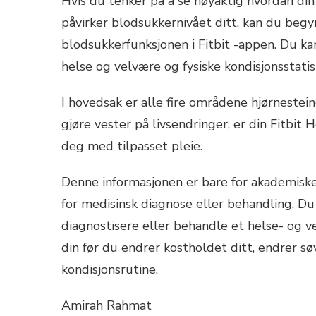
Hvis du tenker på å se nøyaktig hvordan din
påvirker blodsukkernivået ditt, kan du beg
blodsukkerfunksjonen i Fitbit -appen. Du k
helse og velvære og fysiske kondisjonsstatist
I hovedsak er alle fire områdene hjørnestein
gjøre vester på livsendringer, er din Fitbit 
deg med tilpasset pleie.
Denne informasjonen er bare for akademiske
for medisinsk diagnose eller behandling. Du
diagnostisere eller behandle et helse- og v
din før du endrer kostholdet ditt, endrer søv
kondisjonsrutine.
Amirah Rahmat