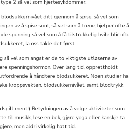
s type 2 så vel som hjertesykdommer.
blodsukkernivået ditt gjennom å spise, så vel som
ngen av å spise sunt, så vel som å trene, hjelper ofte å
e spenning så vel som å få tilstrekkelig hvile blir oft
ukkeret, la oss takle det først.
g så vel som angst er de to viktigste utløserne av
mære spenningshormon. Over lang tid, opprettholdt
 utfordrende å håndtere blodsukkeret. Noen studier ha
 å øke kroppsvekten, blodsukkernivået, samt blodtrykk
ordspill ment!) Betydningen av å velge aktiviteter som
til musikk, lese en bok, gjøre yoga eller kanskje ta
gjøre, men aldri virkelig hatt tid.