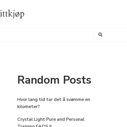
ittkjøp
Looking
for
Something?
Random Posts
Hvor lang tid tar det å svømme en
kilometer?
Crystal Light Pure and Personal
Training FAQS II