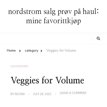
nordstrom salg prøv på haul:
mine favorittkjøp
Looking
for
Something?
Home
category
Veggies for Volume
CATEGORY
Veggies for Volume
ON
LEAVE A COMMENT
BY
REONX
JULY 26, 2022
VEGGIES
FOR
VOLUME