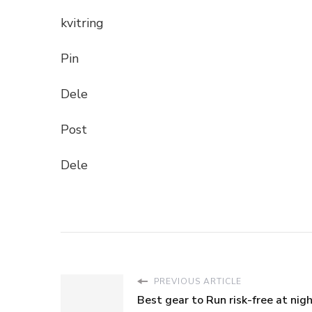
kvitring
Pin
Dele
Post
Dele
PREVIOUS ARTICLE
Best gear to Run risk-free at nig