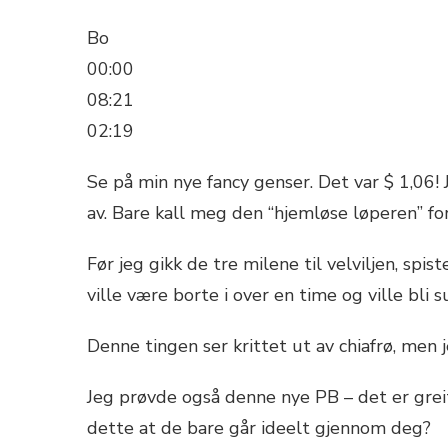
Bo
00:00
08:21
02:19
Se på min nye fancy genser. Det var $ 1,06! 
av. Bare kall meg den “hjemløse løperen” fordi
Før jeg gikk de tre milene til velviljen, spis
ville være borte i over en time og ville bli 
Denne tingen ser krittet ut av chiafrø, men 
Jeg prøvde også denne nye PB – det er greit.
dette at de bare går ideelt gjennom deg?