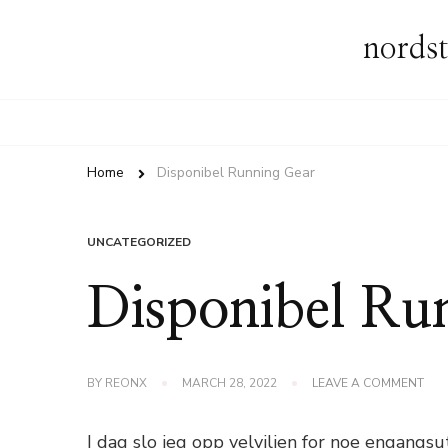
nordst
Home
Disponibel Running Gear
UNCATEGORIZED
Disponibel Ru
ON
BY
REONX
MARCH 28, 2022
LEAVE A COMMENT
DIS
RUN
GEA
I dag slo jeg opp velviljen for noe engangsut