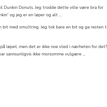
til Dunkin Donuts. Jeg trodde dette ville være bra for
in” og jeg er en løper og alt …
n bit med smultring. Jeg tok bare en bit og ga resten ti
a på løpet, men det er ikke noe sted i nærheten for det
 var sannsynligvis ikke morsomme vulgære …