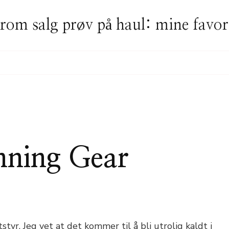
rom salg prøv på haul: mine favor
nning Gear
PONIBEL
NING
R
styr. Jeg vet at det kommer til å bli utrolig kaldt i