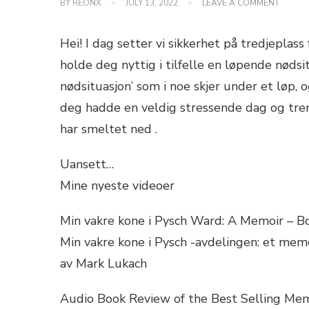
ON
BY
REONX
JULY 13, 2022
LEAVE A COMMENT
MINI
FIRST
AID
Hei! I dag setter vi sikkerhet på tredjeplas
KIT
FOR
holde deg nyttig i tilfelle en løpende nødsit
RUNNE
nødsituasjon’ som i noe skjer under et løp, 
–
MUST
deg hadde en veldig stressende dag og tre
HAVE
LIST
har smeltet ned .
Uansett…
Mine nyeste videoer
Min vakre kone i Pysch Ward: A Memoir – B
Min vakre kone i Pysch -avdelingen: et mem
av Mark Lukach
Audio Book Review of the Best Selling Mem