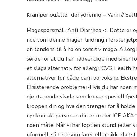
Kramper og/eller dehydrering – Vann // Salt
Magespørsmål- Anti-Diarrhea <- Dette er ogs
noe som denne magen lindring i førstehjelps
en tendens til å ha en sensitiv mage. Allergi
sørge for at du har nødvendige medisiner fo
et slags alternativ for allergi. CVS Health h
alternativer for både barn og voksne. Ekstrem
Eksisterende problemer-Hvis du har noen me
gjentagende skade som krever spesiell først
kroppen din og hva den trenger for å holde 
nødkontaktpersonen din er under ICE AKA “i 
noen måte. Når vi har løpt en stund (eller vi
uformell, så ting som farer eller sikkerhetsf