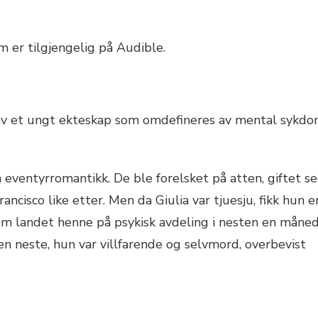
 er tilgjengelig på Audible.
av et ungt ekteskap som omdefineres av mental sykd
eventyrromantikk. De ble forelsket på atten, giftet s
ancisco like etter. Men da Giulia var tjuesju, fikk hun e
 landet henne på psykisk avdeling i nesten en måned
n neste, hun var villfarende og selvmord, overbevist