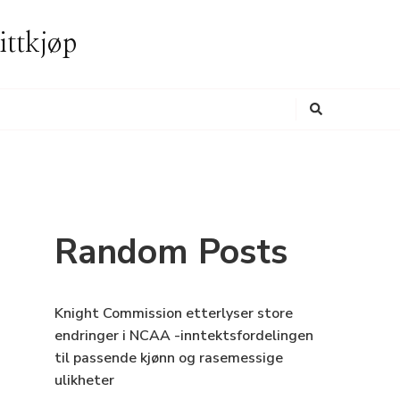
ittkjøp
Looking
for
Something?
Random Posts
Knight Commission etterlyser store
endringer i NCAA -inntektsfordelingen
til passende kjønn og rasemessige
ulikheter