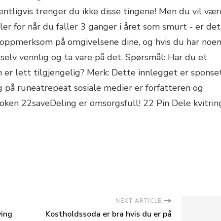
pentligvis trenger du ikke disse tingene! Men du vil vær
ler for når du faller 3 ganger i året som smurt - er det
r oppmerksom på omgivelsene dine, og hvis du har noe
selv vennlig og ta vare på det. Spørsmål: Har du et
om er lett tilgjengelig? Merk: Dette innlegget er sponse
 på runeatrepeat sosiale medier er forfatteren og
ken 22saveDeling er omsorgsfull! 22 Pin Dele kvitrin
NEXT ARTICLE
ving
Kostholdssoda er bra hvis du er på