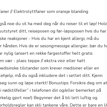
faner // Elektrolyttfaner som oransje blanding
å noe du vil ha med deg når du reiser til et løp! Hol
utstyret ditt, reiseposen og før-løpsposen hvis du har
ske reaksjoner - Hvis du har en kjent allergi, må du
r hånden. Hvis de er sesongmessige allergier, bør du h
ar nylig lansert en rekke fargestoffer helt gratis
 vær - plass teppe // ekstra visir eller hatt
disinske tilstander som krever medisiner eller en
ehjelp, må du også inkludere det i settet ditt. Kjenn
seg sunn og løpe sterkt! Bonustips: Forsikre deg om a
nødstilfeller” i telefonen din og/eller bemerket på
rkelig gjort noe!) Begynner det å bli lett luftig og
orholdsregler kan skli tankene våre. Dette er bare en li