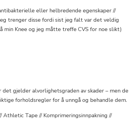
antibakterielle eller helbredende egenskaper //
eg trenger disse fordi sist jeg falt var det veldig
å min Knee og jeg måtte treffe CVS for noe slikt)
år det gjelder alvorlighetsgraden av skader – men de
 riktige forholdsregler for å unngå og behandle dem.
// Athletic Tape // Komprimeringsinnpakning //