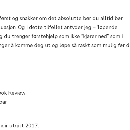
s først og snakker om det absolutte bør du alltid bør
uasjon. Og i dette tilfellet antyder jeg – ‘løpende
RS
og du trenger førstehjelp som ikke “kjører nød” som i
nger å komme deg ut og løpe så raskt som mulig før 
ook Review
oar
oir utgitt 2017.