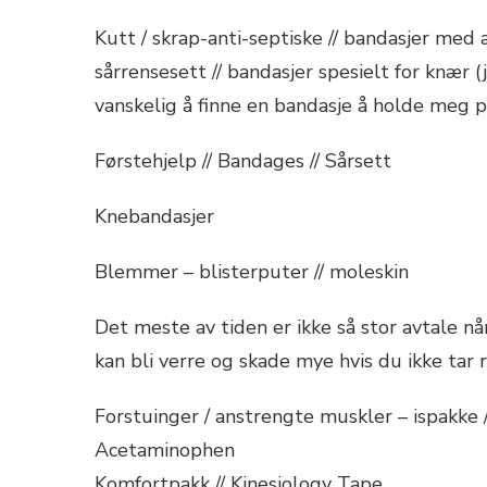
Kutt / skrap-anti-septiske // bandasjer med 
sårrensesett // bandasjer spesielt for knær (j
vanskelig å finne en bandasje å holde meg p
Førstehjelp // Bandages // Sårsett
Knebandasjer
Blemmer – blisterputer // moleskin
Det meste av tiden er ikke så stor avtale n
kan bli verre og skade mye hvis du ikke tar
Forstuinger / anstrengte muskler – ispakke 
Acetaminophen
Komfortpakk // Kinesiology Tape