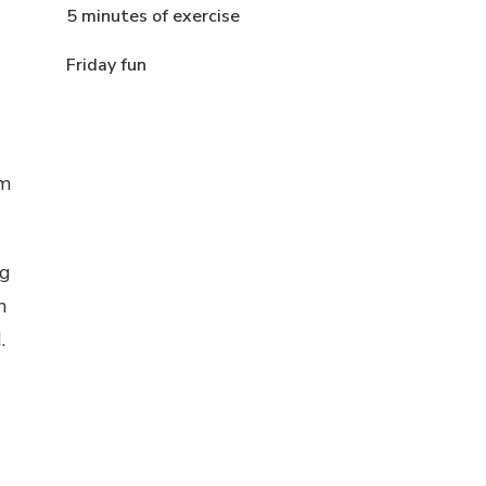
5 minutes of exercise
Friday fun
om
eg
n
.