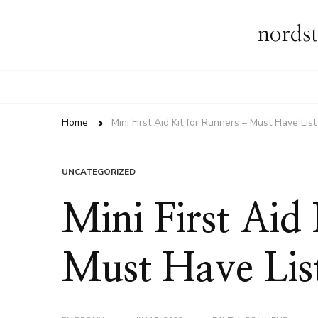
nordst
Home
Mini First Aid Kit for Runners – Must Have List
UNCATEGORIZED
Mini First Aid
Must Have Lis