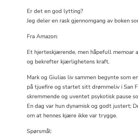
Er det en god lytting?
Jeg deler en rask gjennomgang av boken som
Fra Amazon:
Et hjerteskjærende, men håpefull memoar 
og bekrefter kjærlighetens kraft.
Mark og Giulias liv sammen begynte som en 
på tjuefire og startet sitt drømmeliv i San Fr
skremmende og uventet psykotisk pause som
En dag var hun dynamisk og godt justert; De
om at hennes kjære ikke var trygge.
Spørsmål: