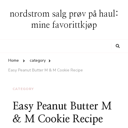
nordstrom salg prøv på haul:
mine favorittkjøp
Looking
for
Something?
Home
category
Easy Peanut Butter M & M Cookie Recipe
CATEGORY
Easy Peanut Butter M
& M Cookie Recipe