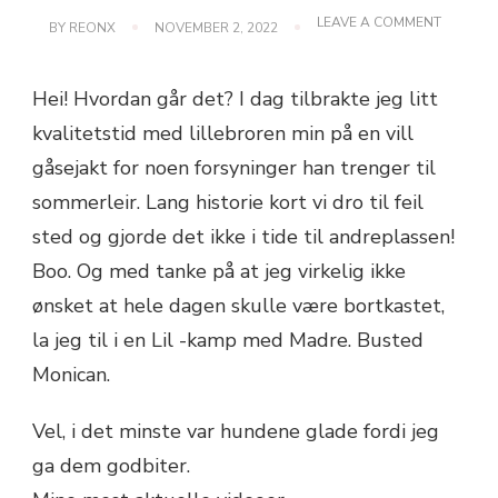
ON
LEAVE A COMMENT
BY
REONX
NOVEMBER 2, 2022
EASY
PEANUT
BUTTER
Hei! Hvordan går det? I dag tilbrakte jeg litt
M
&
kvalitetstid med lillebroren min på en vill
M
COOKIE
gåsejakt for noen forsyninger han trenger til
RECIPE
sommerleir. Lang historie kort vi dro til feil
sted og gjorde det ikke i tide til andreplassen!
Boo. Og med tanke på at jeg virkelig ikke
ønsket at hele dagen skulle være bortkastet,
la jeg til i en Lil -kamp med Madre. Busted
Monican.
Vel, i det minste var hundene glade fordi jeg
ga dem godbiter.