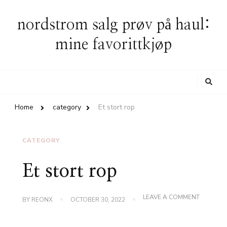
nordstrom salg prøv på haul:
mine favorittkjøp
Looking
for
Something?
Home
category
Et stort rop
CATEGORY
Et stort rop
ON
LEAVE A COMMENT
BY
REONX
OCTOBER 30, 2022
ET
STORT
ROP