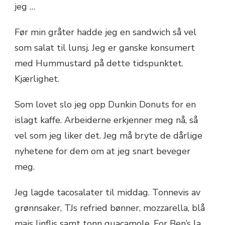
jeg …
Før min gråter hadde jeg en sandwich så vel
som salat til lunsj. Jeg er ganske konsumert
med Hummustard på dette tidspunktet.
Kjærlighet.
Som lovet slo jeg opp Dunkin Donuts for en
islagt kaffe. Arbeiderne erkjenner meg nå, så
vel som jeg liker det. Jeg må bryte de dårlige
nyhetene for dem om at jeg snart beveger
meg.
Jeg lagde tacosalater til middag. Tonnevis av
grønnsaker, TJs refried bønner, mozzarella, blå
mais linflis samt tonn guacamole. For Ben’s la