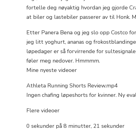
DOWN
fortelle deg nøyaktig hvordan jeg gjorde Cr
at biler og lastebiler passerer av til Honk. 
Etter Panera Bena og jeg slo opp Costco for 
jeg litt yoghurt, ananas og frokostblanding
løpedager er så forvirrende for sultesignal
føler meg nedover. Hmmmm.
Mine nyeste videoer
Athleta Running Shorts Review.mp4
Ingen chafing løpeshorts for kvinner. Ny eval
Flere videoer
0 sekunder på 8 minutter, 21 sekunder