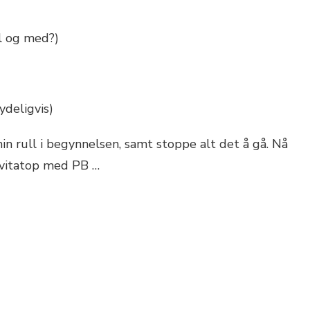
il og med?)
ydeligvis)
 min rull i begynnelsen, samt stoppe alt det å gå. Nå
n vitatop med PB …