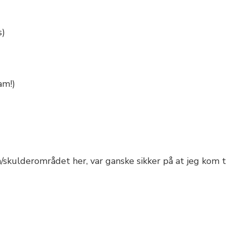
s)
am!)
en/skulderområdet her, var ganske sikker på at jeg kom t