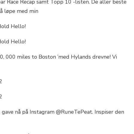
r Race Recap samt Topp 10 -listen. De aller beste
 å løpe med min
Hold Hello!
Hold Hello!
10, 000 miles to Boston ’med Hylands drevne! Vi
2
2
en gave nå på Instagram @RuneTePeat. Inspiser den