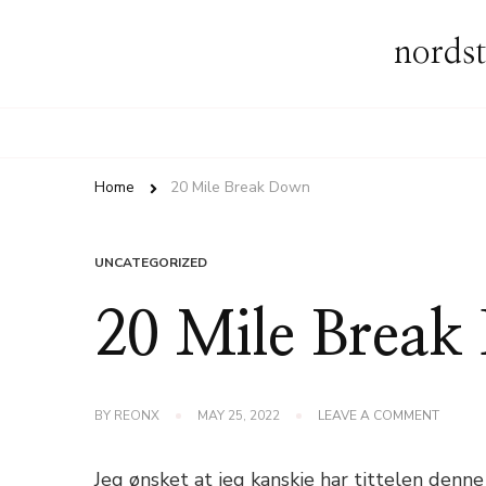
nordst
Home
20 Mile Break Down
UNCATEGORIZED
20 Mile Brea
ON
BY
REONX
MAY 25, 2022
LEAVE A COMMENT
20
MILE
BREAK
Jeg ønsket at jeg kanskje har tittelen denne 