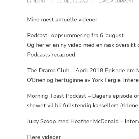
ON
BY
REONX
OCTOBER 3, 2022
LEAVE A COMMENT
SI
SA
IN
Mine mest aktuelle videoer
EL
SA
DI
Podcast -oppsummering fra 6. august
Og her er en ny video med en rask oversikt o
Podcasts recapped:
The Drama Club – April 2018 Episode om M
O’Brien og hertuginne av York Fergie. Intere
Morning Toast Podcast – Dagens episode o
showet vil bli fullstendig kansellert (tidene 
Juicy Scoop med Heather McDonald – Inter
Flere videoer