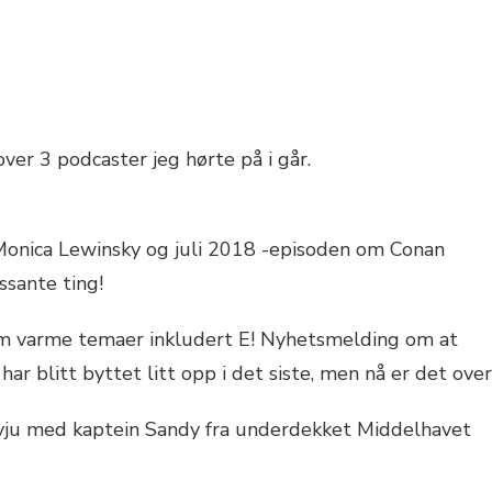
LENT
TURDAY
EGANT
N
EGO
ver 3 podcaster jeg hørte på i går.
onica Lewinsky og juli 2018 -episoden om Conan
ssante ting!
m varme temaer inkludert E! Nyhetsmelding om at
har blitt byttet litt opp i det siste, men nå er det over
vju med kaptein Sandy fra underdekket Middelhavet