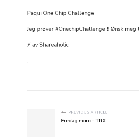
Paqui One Chip Challenge
Jeg prøver #OnechipChallenge !! Ønsk meg l
⚡ av Shareaholic
.
PREVIOUS ARTICLE
Fredag ​​moro - TRX