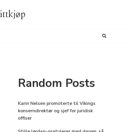
ittkjøp
Looking
for
Something?
Random Posts
Karin Nelsen promoterte til Vikings
konserndirektør og sjef for juridisk
offiser
Stille lørdag-gratulerer med dagen, så