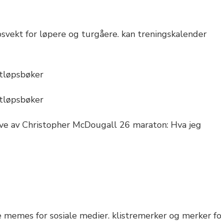
psvekt for løpere og turgåere. kan treningskalender
ttløpsbøker
ttløpsbøker
rive av Christopher McDougall 26 maraton: Hva jeg
 memes for sosiale medier. klistremerker og merker fo