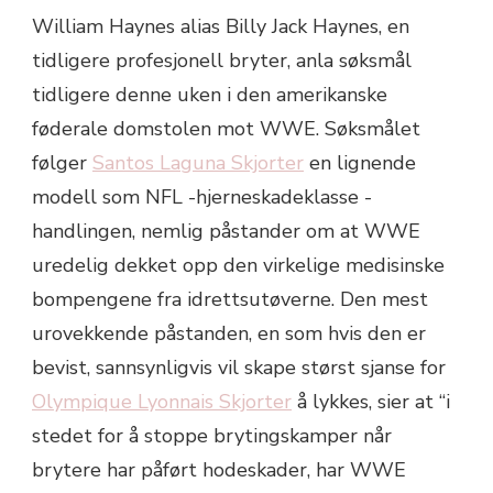
William Haynes alias Billy Jack Haynes, en
tidligere profesjonell bryter, anla søksmål
tidligere denne uken i den amerikanske
føderale domstolen mot WWE. Søksmålet
følger
Santos Laguna Skjorter
en lignende
modell som NFL -hjerneskadeklasse -
handlingen, nemlig påstander om at WWE
uredelig dekket opp den virkelige medisinske
bompengene fra idrettsutøverne. Den mest
urovekkende påstanden, en som hvis den er
bevist, sannsynligvis vil skape størst sjanse for
Olympique Lyonnais Skjorter
å lykkes, sier at “i
stedet for å stoppe brytingskamper når
brytere har påført hodeskader, har WWE