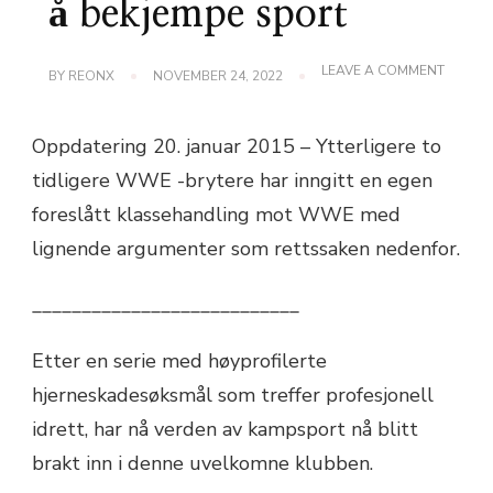
å bekjempe sport
ON
LEAVE A COMMENT
BY
REONX
NOVEMBER 24, 2022
BRAIN
INJURY
-
Oppdatering 20. januar 2015 – Ytterligere to
SØKSM
KOMME
tidligere WWE -brytere har inngitt en egen
TIL
Å
foreslått klassehandling mot WWE med
BEKJEM
SPORT
lignende argumenter som rettssaken nedenfor.
___________________________
Etter en serie med høyprofilerte
hjerneskadesøksmål som treffer profesjonell
idrett, har nå verden av kampsport nå blitt
brakt inn i denne uvelkomne klubben.