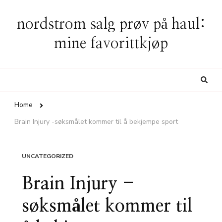
nordstrom salg prøv på haul:
mine favorittkjøp
Looking
for
Something?
Home
Brain Injury -søksmålet kommer til å bekjempe sport
UNCATEGORIZED
Brain Injury -
søksmålet kommer til